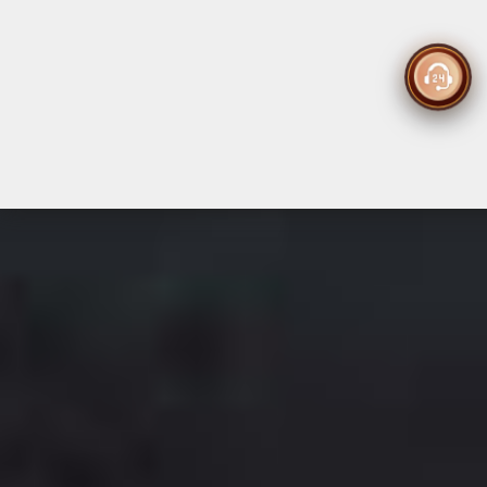
瀏
CopyRight © 2012 
黃金俱樂部誠招全國各地代理商，各城市黃金俱樂部合作夥伴，加盟條件
卡利
|
卡利系統
|
歐博
|
歐博百家樂
|
DG
友站連結：
歐博
|
歐博百家樂
|
優