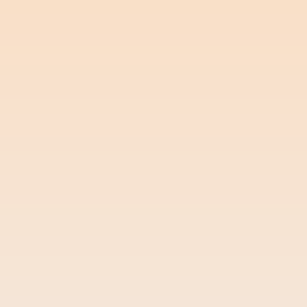
會員專區
活動訊息
遊戲介紹
遊戲下載