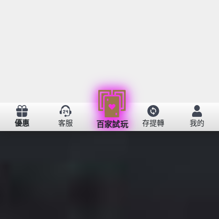
一張王牌值得。與
戲，例如
539 即
上一頁 : 北京賽
瀏
CopyRight © 2012 
卡利
|
卡利系統
|
歐博
|
歐博百家樂
|
DG
友站連結：
歐博
|
歐博百家樂
|
優