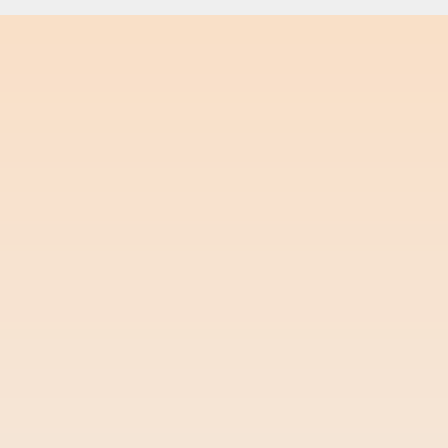
會員專區
活動訊息
遊戲介紹
遊戲下載