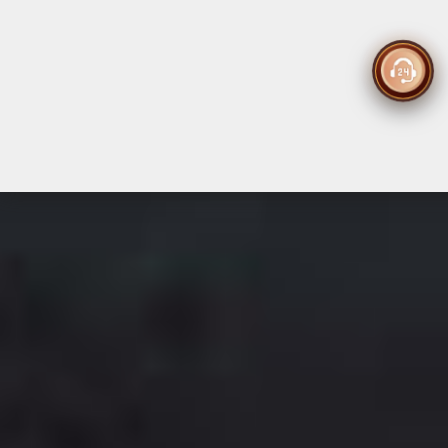
瀏
CopyRight © 2012 
卡利
|
卡利系統
|
歐博
|
歐博百家樂
|
DG
友站連結：
歐博
|
歐博百家樂
|
優