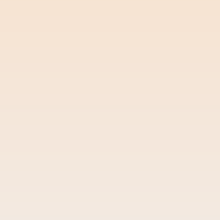
‹
真人世