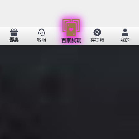
瀏
CopyRight © 2012 
卡利
|
卡利系統
|
歐博
|
歐博百家樂
|
DG
友站連結：
歐博
|
歐博百家樂
|
優