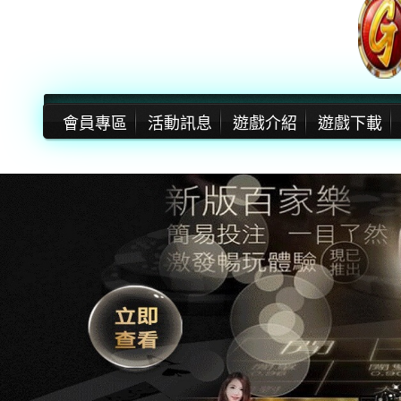
會員專區
活動訊息
遊戲介紹
遊戲下載