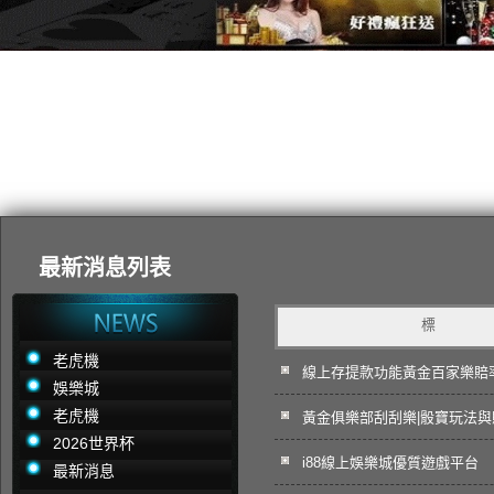
最新消息列表
標 
老虎機
線上存提款功能黃金百家樂賠
娛樂城
老虎機
黃金俱樂部刮刮樂|骰寶玩法與
2026世界杯
i88線上娛樂城優質遊戲平台
最新消息