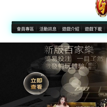
會員專區
活動訊息
遊戲介紹
遊戲下載