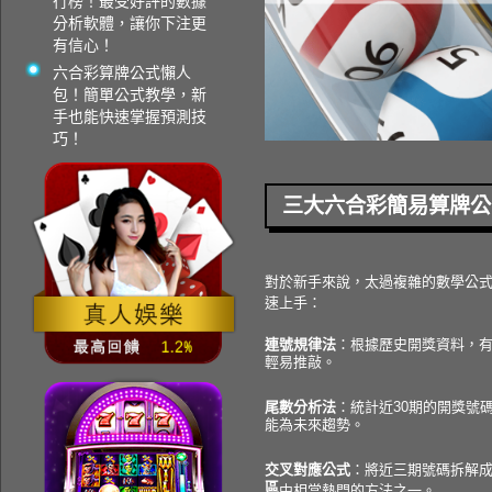
行榜！最受好評的數據
分析軟體，讓你下注更
有信心！
六合彩算牌公式懶人
包！簡單公式教學，新
手也能快速掌握預測技
巧！
三大六合彩簡易算牌公
對於新手來說，太過複雜的數學公
速上手：
連號規律法
：根據歷史開獎資料，有
輕易推敲。
尾數分析法
：統計近30期的開獎號碼
能為未來趨勢。
交叉對應公式
：將近三期號碼拆解
區
中相當熱門的方法之一。