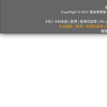
瀏
CopyRight © 2012 
卡利
|
卡利系統
|
歐博
|
歐博百家樂
|
DG
友站連結：
歐博
|
歐博百家樂
|
優