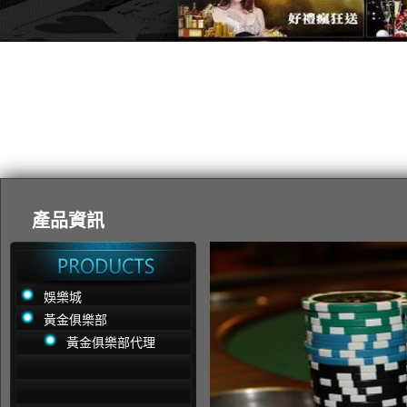
產品資訊
娛樂城
黃金俱樂部
黃金俱樂部代理