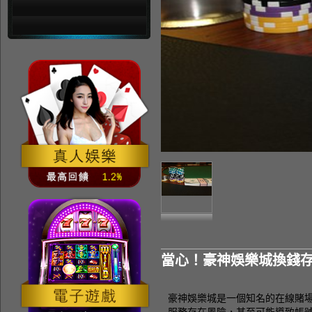
當心！豪神娛樂城換錢
豪神娛樂城是一個知名的在線賭