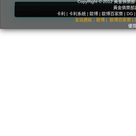
CopyRight © 2012 
黃金俱樂部誠招
卡利
|
卡利系統
|
歐博
|
歐博百家樂
|
DG
友站連結：
歐博
|
歐博百家樂
|
優