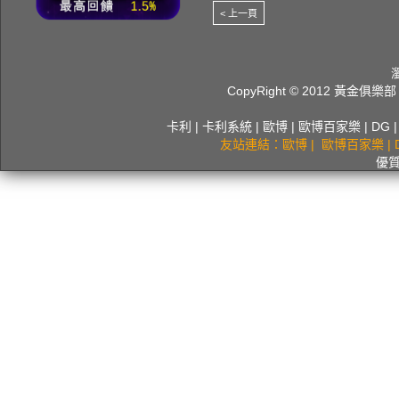
< 上一頁
瀏
CopyRight © 2012 
卡利
|
卡利系統
|
歐博
|
歐博百家樂
|
DG
友站連結：
歐博
|
歐博百家樂
|
優