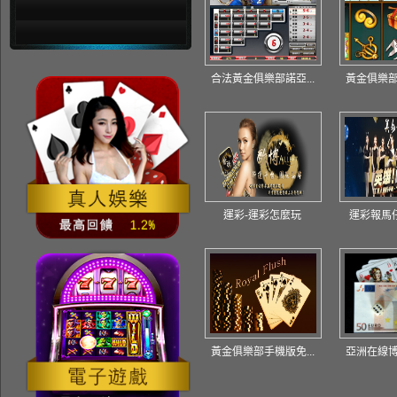
合法黃金俱樂部諾亞...
黃金俱樂部沙
運彩-運彩怎麼玩
運彩報馬仔-
黃金俱樂部手機版免...
亞洲在線博彩