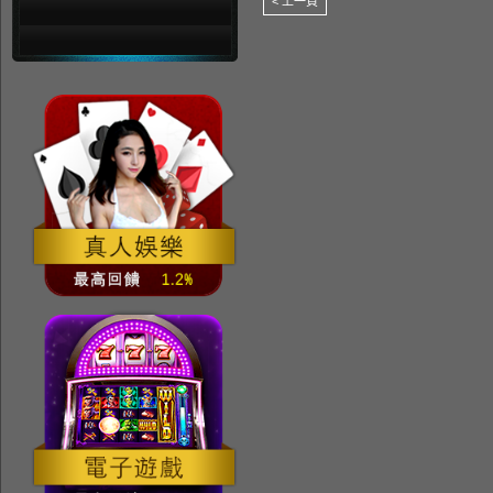
< 上一頁